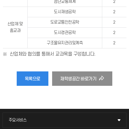
첨단교통체계
2
도시재생공학
2
도로교통안전공학
2
산업체 맞
춤교과
도시경관공학
2
구조물유지관리및계측
2
산업체와 협의를 통해서 교과목을 구성합니다.
목록으로
재학생공간 바로가기
주요서비스
주요서비스