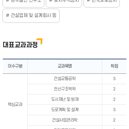
정부출연 연구소
토지주택공사
한국도로공사
건설업체 및 설계회사 등
대표교과과정
이수구분
교과목명
학점
건설교통공학
3
전산구조역학
2
도시재난 및 방재
2
핵심교과
도로계획 및 설계
3
건설사업관리학
2