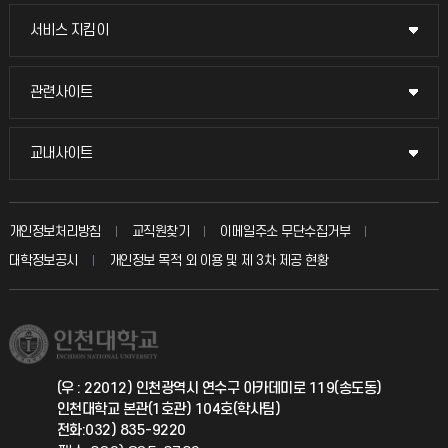
교무회의방송
서비스 지킴이
서비스 지킴이
교수채용
묻고 답하기
관련사이트
관련사이트
시설예약
불친절신고
국방헬프콜
교내사이트
교내사이트
인터넷증명
자주 묻는 질문(FAQ)
발전기금
교수회
입학안내
개인정보처리방침
교직원찾기
이메일주소 무단수집거부
칭찬마당
산학협력단
교육혁신본부
대학정보공시
개인정보 목적 외 이용 및 제 3차 제공 현황
직원채용
학생서비스 지킴이
소비자생활협동조합
국제교류과
취업정보(학생)
총동문회
국제지원과
(우 : 22012) 인천광역시 연수구 아카데미로 119(송도동)
인천대학교 본관(1호관) 104호(학사팀)
공자아카데미
전화:032) 835-9220