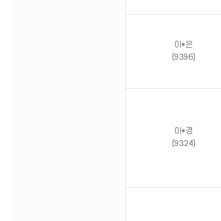
이*은
(9396)
이*경
(9324)