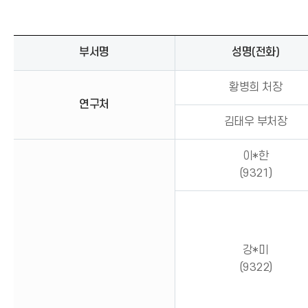
부서명
성명(전화)
황병희 처장
연구처
김태우 부처장
이*한
(9321)
강*미
(9322)