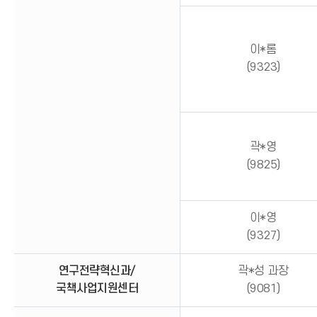
이*롬
(9323)
곽*영
(9825)
이*영
(9327)
연구전략혁신과/
곽*성 과장
국책사업지원센터
(9081)