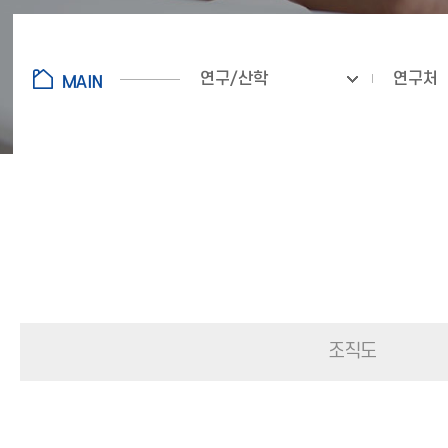
연구/산학
연구처
조직도