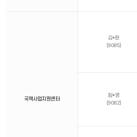
김*환
(9085)
함*영
국책사업지원센터
(9082)