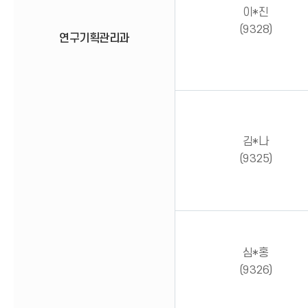
이*진
(9328)
연구기획관리과
김*나
(9325)
심*홍
(9326)