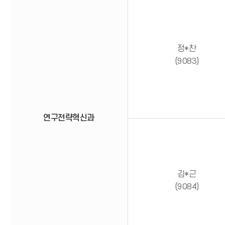
정*찬
(9083)
연구전략혁신과
김*근
(9084)