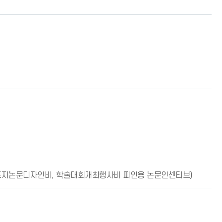
 표지논문디자인비, 학술대회개최행사비 피인용 논문인센티브)