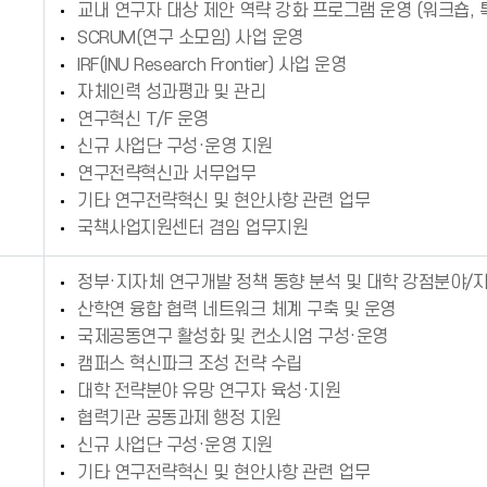
교내 연구자 대상 제안 역략 강화 프로그램 운영 (워크숍, 
SCRUM(연구 소모임) 사업 운영
IRF(INU Research Frontier) 사업 운영
자체인력 성과평과 및 관리
연구혁신 T/F 운영
신규 사업단 구성·운영 지원
연구전략혁신과 서무업무
기타 연구전략혁신 및 현안사항 관련 업무
국책사업지원센터 겸임 업무지원
정부·지자체 연구개발 정책 동향 분석 및 대학 강점분야/지
산학연 융합 협력 네트워크 체계 구축 및 운영
국제공동연구 활성화 및 컨소시엄 구성·운영
캠퍼스 혁신파크 조성 전략 수립
대학 전략분야 유망 연구자 육성·지원
협력기관 공동과제 행정 지원
신규 사업단 구성·운영 지원
기타 연구전략혁신 및 현안사항 관련 업무