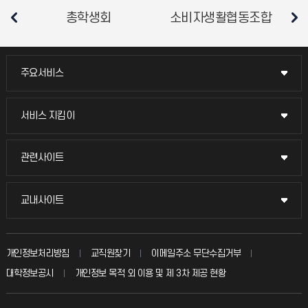
총학생회
소비자생활협동조합
평
주요서비스
주요서비스
교무회의방송
서비스 지킴이
서비스 지킴이
교수채용
묻고 답하기
관련사이트
관련사이트
시설예약
불친절신고
국방헬프콜
교내사이트
교내사이트
인터넷증명
자주 묻는 질문(FAQ)
발전기금
교수회
입학안내
개인정보처리방침
교직원찾기
이메일주소 무단수집거부
칭찬마당
산학협력단
교육혁신본부
대학정보공시
개인정보 목적 외 이용 및 제 3차 제공 현황
직원채용
학생서비스 지킴이
소비자생활협동조합
국제교류과