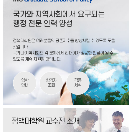
2026학년도 2학기 휴학 및 복학 신청기간을 아래와 같이
안내하오니, 휴학 및 복학 예정인 대학원생은 기간 내 신청하여 주
2026.08.04
국가와 지역사회
에서 요구되는
2026학년도 후기 신입학전형 합격자 발표 안내
행정 전문
인력 양성
2026학년도 후기 석사학위과정 신입학전형 합격자 조회방법을
아래와 같이 안내드리오니 참고하여 주시기 바랍니다.아울러
정책대학원은 여러분들의 공존지수를 향상시킬 수 있도록 도울
합격자 등록을 위한 등록금 납부사항을 함께 안내드리오니, 지정
2026.06.15
것입니다.
국가나 지역사회의 각 분야에서 리더이자 성공한 인물이 될 수
2026학년도 1학기 졸업시험 합격여부 조회 안내
있도록 계속 지원할 것입니다.
[2026학년도 1학기 졸업시험 합격여부 조회 안내] 2026학년도
1학기 졸업시험 과목별 합격여부를 아래 안내에 따라 확인하시기
바랍니다. * 응시과목 중 1개 과목이라도 불합격
2026.06.09
입학
합격자
각종
안내
조회
서식
2026학년도 후기 신입생 오리엔테이션 안내
2026학년도 후기 신입생 오리엔테이션 안내2026학년도 후기
정책대학원 석사 신입생 오리엔테이션 개최 일정을 아래와 같이
안내드리오니 신입생 여러분의 많은 참석 부탁드립니다. ○
2026.08.07
정책대학원 교수진 소개
2026학년도 후기 신입생 학번 부여 안내