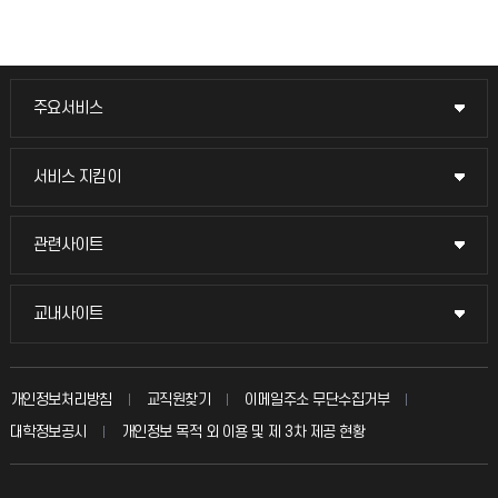
주요서비스
주요서비스
교무회의방송
서비스 지킴이
서비스 지킴이
교수채용
묻고 답하기
관련사이트
관련사이트
시설예약
불친절신고
국방헬프콜
교내사이트
교내사이트
인터넷증명
자주 묻는 질문(FAQ)
발전기금
교수회
입학안내
개인정보처리방침
교직원찾기
이메일주소 무단수집거부
칭찬마당
산학협력단
교육혁신본부
대학정보공시
개인정보 목적 외 이용 및 제 3차 제공 현황
직원채용
학생서비스 지킴이
소비자생활협동조합
국제교류과