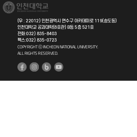
취업정보(학생)
총동문회
국제지원과
(우 : 22012) 인천광역시 연수구 아카데미로 119(송도동)
인천대학교 공과대학(8호관) B동 5층 521호
공자아카데미
전화:032) 835-8403
팩스:032) 835-0723
기초교육원
COPYRIGHT ⓒ INCHEON NATIONAL UNIVERSITY.
ALL RIGHTS RESERVED.
공학교육혁신센터
대학생활상담센터
사회봉사센터
생활원
원격지원