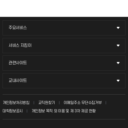
주요서비스
주요서비스
교무회의방송
서비스 지킴이
서비스 지킴이
교수채용
묻고 답하기
관련사이트
관련사이트
시설예약
불친절신고
국방헬프콜
교내사이트
교내사이트
인터넷증명
자주 묻는 질문(FAQ)
발전기금
교수회
입학안내
개인정보처리방침
교직원찾기
이메일주소 무단수집거부
칭찬마당
산학협력단
교육혁신본부
대학정보공시
개인정보 목적 외 이용 및 제 3차 제공 현황
직원채용
학생서비스 지킴이
소비자생활협동조합
국제교류과