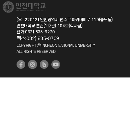
취업정보(학생)
총동문회
국제지원과
(우 : 22012) 인천광역시 연수구 아카데미로 119(송도동)
인천대학교 본관(1호관) 104호(학사팀)
공자아카데미
전화:032) 835-9220
팩스:032) 835-0709
기초교육원
COPYRIGHT ⓒ INCHEON NATIONAL UNIVERSITY.
ALL RIGHTS RESERVED.
공학교육혁신센터
대학생활상담센터
사회봉사센터
생활원
원격지원