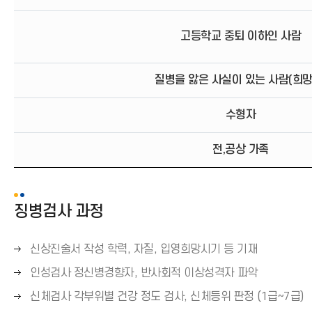
고등학교 중퇴 이하인 사람
질병을 앓은 사실이 있는 사람(희망
수형자
전,공상 가족
징병검사 과정
오
신상진술서 작성 학력, 자질, 입영희망시기 등 기재
른
오
인성검사 정신병경향자, 반사회적 이상성격자 파악
쪽
른
오
신체검사 각부위별 건강 정도 검사, 신체등위 판정 (1급~7급)
화
쪽