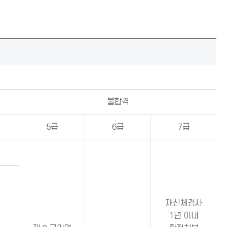
불합격
5급
6급
7급
재신체검사
1년 이내