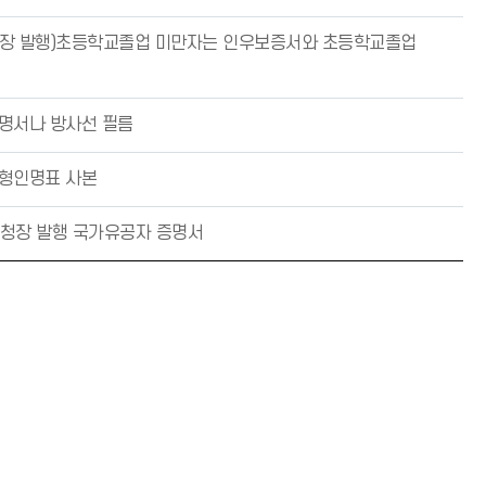
 장 발행)초등학교졸업 미만자는 인우보증서와 초등학교졸업
명서나 방사선 필름
수형인명표 사본
)청장 발행 국가유공자 증명서