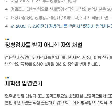
오
시행 2005. 1. 27 이후 징병검사 대상자
른
오
경과조치 대학학력으로 신체등위 4급인 사람의 현역처분은 200
쪽
른
오
대상자중 정상 징병검사대상자(19세의 자)에세게 적용, 다만 
화
쪽
른
살
오
※ 2005. 1. 26이전에 징병검사를 받은 사람중에서 병역처
화
쪽
표
른
살
화
(
쪽
표
살
→
징병검사를 받지 아니한 자의 처벌
화
(
표
)
살
→
(
표
)
정당한 사유없이 징병검사를 받지 아니한 사람, 거주지 이동 신고
→
(
병역법의 규정에 의하여 6개월 이하의 징역을 받게 됩니다.
)
→
)
재학생 입영연기
헌역병 입영 대상자 또는 공익근무요원 소집대상 보충역으로서 고등
본인이 연기원을 직접 출원하지 않고 학교에서 병무청으로 학적보