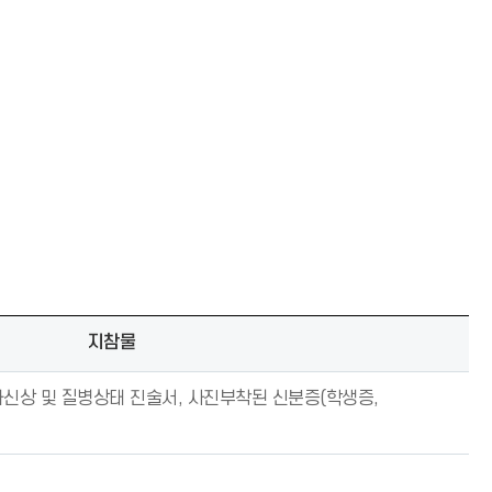
지참물
신상 및 질병상태 진술서, 사진부착된 신분증(학생증,