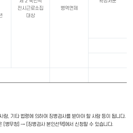
제 2 국민역
확정처분
전시근로소집
병역면제
년
대상
사람, 기타 법령에 의하여 징병검사를 받아야 할 사람 등이 됩니다.
 [병무청] → [징병검사 본인선택]에서 신청할 수 있습니다.