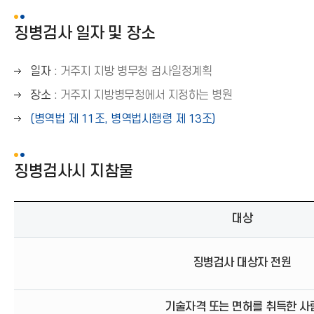
징병검사 일자 및 장소
오
일자
: 거주지 지방 병무청 검사일정계획
른
오
장소
: 거주지 지방병무청에서 지정하는 병원
쪽
른
오
(병역법 제 11조, 병역법시행령 제 13조)
화
쪽
른
살
화
쪽
표
살
징병검사시 지참물
화
(
표
살
→
(
표
)
→
대상
(
)
→
)
징병검사 대상자 전원
기술자격 또는 면허를 취득한 사