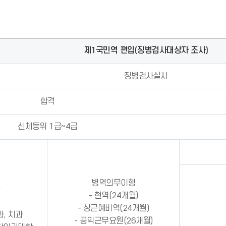
제1국민역 편입(징병검사대상자 조사)
징병검사실시
합격
신체등위 1급~4급
병역의무이행
- 현역(24개월)
- 상근예비역(24개월)
, 치과
- 공익근무요원(26개월)