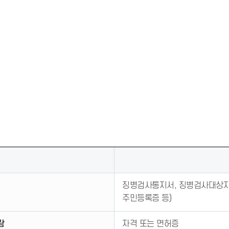
징병검사통지서, 징병검사대상자
주민등록증 등)
람
자격 또는 면허증