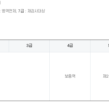
여
: 병역면제,
7급
: 재검사대상
3급
4급
보충역
제