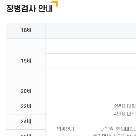
징병검사 안내
18세
19세
20세
22세
2년제 대학
4년제 대학
24세
입영연기
대학원, 한의대의과