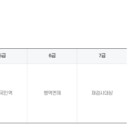
5급
6급
7급
2국민역
병역면제
재검사대상