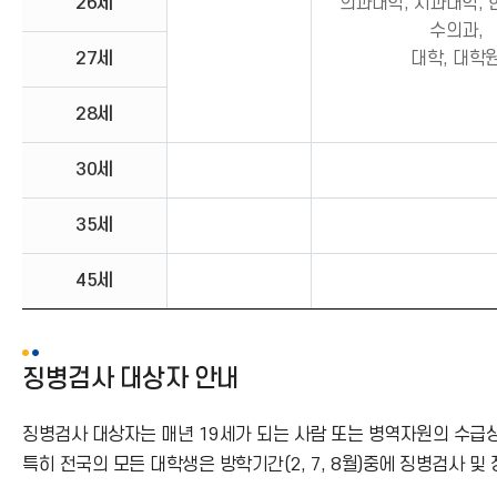
26세
의과대학, 치과대학, 
수의과,
27세
대학, 대학
28세
30세
35세
45세
징병검사 대상자 안내
징병검사 대상자는 매년 19세가 되는 사람 또는 병역자원의 수급상
특히 전국의 모든 대학생은 방학기간(2, 7, 8월)중에 징병검사 