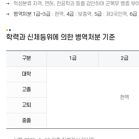
른
살
오
적성분류 자격, 면허, 전공학과 등을 감안하여 군복무 병종 부
화
쪽
표
른
살
오
병역처분 1급~3급
: 현역,
4급
: 보충역,
5급
: 제2국민역,
6급
화
(
쪽
표
른
살
→
화
(
쪽
표
)
살
→
학력과 신체등위에 의한 병역처분 기준
화
(
표
)
살
→
(
표
)
→
구분
1급
2급
(
)
→
)
대학
고졸
현역
고퇴
중졸