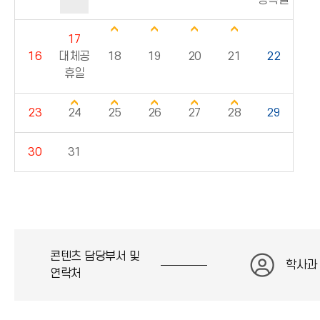
광복절
17
16
대체공
18
19
20
21
22
휴일
23
24
25
26
27
28
29
30
31
콘텐츠 담당부서 및
학사과
연락처