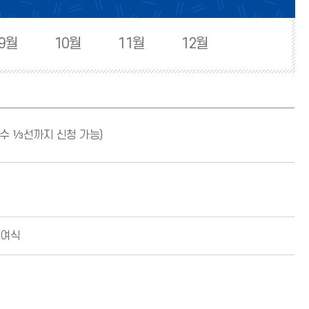
9월
10월
11월
12월
수 ⅓선까지 신청 가능)
수여식