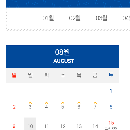
01월
02월
03월
0
08월
AUGUST
일
월
화
수
목
금
토
1
2
3
4
5
6
7
8
15
9
10
11
12
13
14