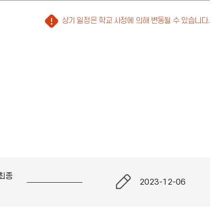
주
상기 일정은 학교 사정에 의해 변동될 수 있습니다.
의
(
느
낌
표
아
이
콘
)
최종
2023-12-06