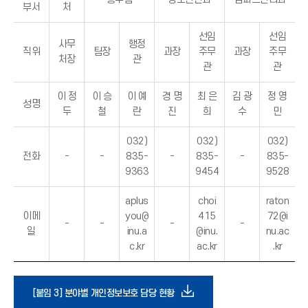
부서
처
선임
선임
사무
행정
직위
팀장
과장
주무
과장
주무
처장
관
관
관
이 정
이 승
이 예
경 명
최 은
김 광
정 영
성명
두
철
란
진
희
수
민
032)
032)
032)
전화
-
-
835-
-
835-
-
835-
9363
9454
9528
aplus
choi
raton
이메
you@
415
72@i
-
-
-
-
일
inu.a
@inu.
nu.ac
c.kr
ac.kr
.kr
다
[붙임 3] 분야별 개인정보보호 담당 현황