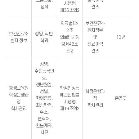
보훈번호,
장학이력
시행령
성적
관리
제36조의2
의료법제2
보건진료소
2조
환자정보
보건진료소
성명, 학번,
의료법시행
및
10년
환자 정보
학과
령제42조
진료이력
의2
관리
성명,
주민등록번
호,
생년월일,
평생교육원
학점인정등
성별,
학점은행과
학점은행과
에관한법률
학위종류,
정
준영구
정
시행령
최종학력,
학사관리
학사관리
제19조의2
주소,
연락처,
환불계좌,
사진