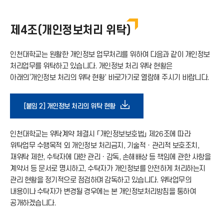
가
운
기
제4조(개인정보처리 위탁)
로
아
인천대학교는 원활한 개인정보 업무처리를 위하여 다음과 같이 개인정보
드
처리업무를 위탁하고 있습니다. 개인정보 처리 위탁 현황은
아래의‘개인정보 처리의 위탁 현황’ 바로가기로 열람해 주시기 바랍니다.
이
아
콘
다
[붙임 2] 개인정보 처리의 위탁 현황
이
운
인천대학교는 위탁계약 체결시 「개인정보보호법」 제26조에 따라
콘
위탁업무 수행목적 외 개인정보 처리금지, 기술적ㆍ관리적 보호조치,
로
재위탁 제한, 수탁자에 대한 관리ㆍ감독, 손해배상 등 책임에 관한 사항을
계약서 등 문서로 명시하고, 수탁자가 개인정보를 안전하게 처리하는지
관리 현황을 정기적으로 점검하며 감독하고 있습니다. 위탁업무의
드
내용이나 수탁자가 변경될 경우에는 본 개인정보처리방침을 통하여
공개하겠습니다.
아