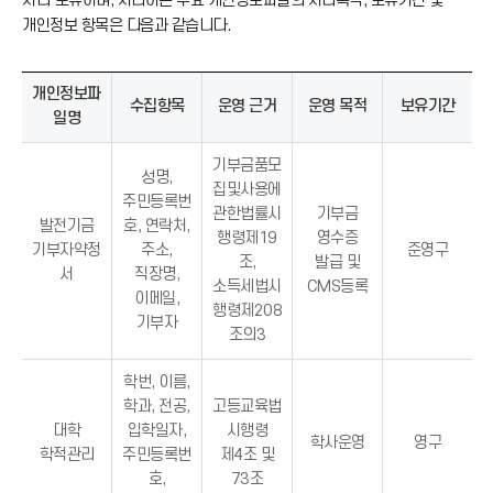
처리·보유하며, 처리하는 주요 개인정보파일의 처리목적, 보유기간 및
개인정보 항목은 다음과 같습니다.
개인정보파
수집항목
운영 근거
운영 목적
보유기간
일명
기부금품모
성명,
집및사용에
주민등록번
관한법률시
기부금
발전기금
호, 연락처,
행령제19
영수증
기부자약정
주소,
준영구
조,
발급 및
서
직장명,
소득세법시
CMS등록
이메일,
행령제208
기부자
조의3
학번, 이름,
학과, 전공,
고등교육법
대학
입학일자,
시행령
학사운영
영구
학적관리
주민등록번
제4조 및
호,
73조