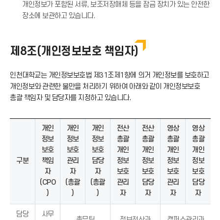
개인정보가 포함된 서류, 보조저장매체 등을 잠금 장치가 있는 안전한
장소에 보관하고 있습니다.
제8조(개인정보보호 책임자)
인천대학교는 개인정보보호법 제31조제1항에 의거 개인정보를 보호하고
개인정보와 관련한 불만을 처리하기 위하여 아래와 같이 개인정보보호
총괄 책임자 및 담당자를 지정하고 있습니다.
개인
개인
개인
전산
전산
영상
영상
정보
정보
정보
총괄
총괄
총괄
총괄
보호
보호
보호
개인
개인
개인
개인
구분
책임
관리
담당
정보
정보
정보
정보
자
자
자
보호
보호
보호
보호
(CPO
(총괄
(총괄
관리
담당
관리
담당
)
)
)
자
자
자
자
담당
사무
총무팀
정보전산과
캠퍼스관리과