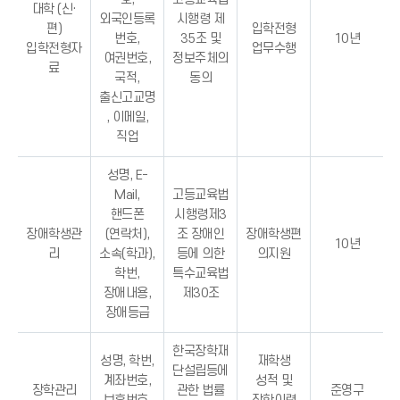
대학 (신·
외국인등록
시행령 제
편)
입학전형
번호,
35조 및
10년
입학전형자
업무수행
여권번호,
정보주체의
료
국적,
동의
출신고교명
, 이메일,
직업
성명, E-
Mail,
고등교육법
핸드폰
시행령제3
장애학생관
(연락처),
조 장애인
장애학생편
10년
리
소속(학과),
등에 의한
의지원
학번,
특수교육법
장애내용,
제30조
장애등급
한국장학재
성명, 학번,
재학생
단설립등에
계좌번호,
성적 및
장학관리
관한 법률
준영구