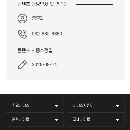
콘
콘텐츠 담당부서 및
연락처
이
)
콘
)
총무과
032-835-9360
콘텐츠 최종
수정일
2025-08-14
주요서비스
서비스지킴이
관련사이트
교내사이트