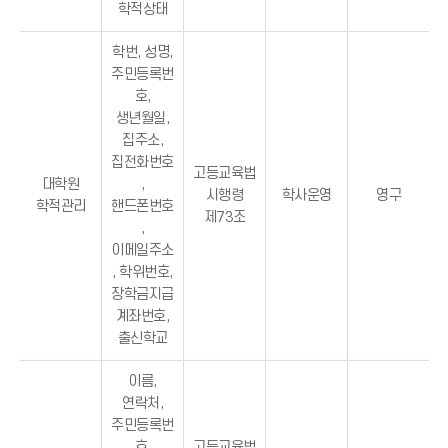
학적상태
학번, 성명,
주민등록번
호,
생년월일,
집주소,
집전화번호
고등교육법
대학원
,
시행령
학사운영
영구
학적관리
핸드폰번호
제73조
,
이메일주소
, 학위번호,
장학금지급
계좌번호,
출신학교
이름,
연락처,
주민등록번
호,
고등교육법