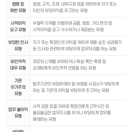
느
법령 등
법령, 규칙, 조례, 내부규정 등을 위반하여 자기 또는
낌
위반 유형
타인의 부당이익을 추구하는 유형
표
아
사적이익
우월적 지위를 이용하여 금품, 향응, 기타 편의 등
이
요구 유형
사적이익을 요구·수수하거나 제공받는 유형
콘
)
부당한 인사
자기 또는 특정인의 이익을 위하여 채용·승진·성과평가
유형
등 인사와 관련하여 부당하게 업무처리를 하는 유형
비인격적
외모와 신체를 비하하거나 욕설·폭언·폭행 등
대우 유형
상대방에게 비인격적 언행을 하는 유형
기관
발주기관이 부담하여야 할 비용을 시공사가 부담하게
이기주의
하는 등 기관의 이익을 부당하게 추구하는 유형
유형
사적 감정 등을 이유로 특정인에게 근무시간 외
업무 불이익
불요불급한 업무지시를 하거나 부당하게 업무를
유형
배제하는 유형