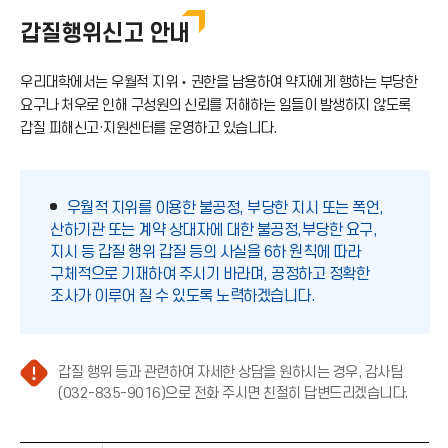
부패행위신고
갑질행위신고 안내
클린신고센터
우리대학에서는 우월적 지위‧권한을 남용하여 약자에게 행하는 부당한
공익신고
요구나 처우로 인해 구성원의 신뢰를 저해하는 일들이 발생하지 않도록
갑질 피해신고·지원센터를 운영하고 있습니다.
갑질행위신고
공공재정 부정청구 등 신고
우월적 지위를 이용한 불공정, 부당한 지시 또는 폭언,
산하기관 또는 계약 상대자에 대한 불공정,부당한 요구,
E-감사실
지시 등 갑질 행위 갑질 등의 사실을 6하 원칙에 따라
구체적으로 기재하여 주시기 바라며, 공정하고 정확한
조사가 이루어 질 수 있도록 노력하겠습니다.
갑질 행위 등과 관련하여 자세한 상담을 원하시는 경우, 감사팀
주
(032-835-9016)으로 전화 주시면 친절히 답변드리겠습니다.
의
(