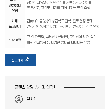
부당한
정당한 사유없이 민원접수를 거부하거나 취하를
민원응대
종용하고, 고의로 처리를 지연시키는 등의 유형
유형
사제·
갑(甲)이 을(乙)의 상급학교 진학, 진로 결정 등에
도제관계
결정적인 영향을 미치는 관계에서 발생하는 갑질 유형
그 외 따돌림, 부당한 차별행위, 모임참여 강요, 갑질
기타 유형
피해 신고방해 등 다양한 형태로 나타나는 유형
바
신고하기
로
가
콘텐츠 담당부서 및
연락처
기
감사과
아