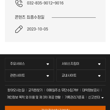
032-835-9012~9016
이
콘텐츠 최종
수정일
콘
2023-10-05
주요서비스
서비스지킴이
관련사이트
교내사이트
찾아오시는길
교직원찾기
이메일주소 무단수집거부
대학정보공시
신고센터
개인정보 목적 외 이용 및 제 3차 제공 현황
기록관리기준표