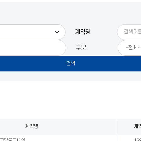
계약명
구분
계약명
계
구입요구(13)
13