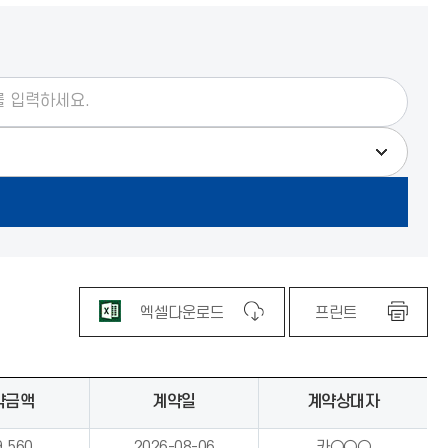
엑셀다운로드
프린트
약금액
계약일
계약상대자
9,560
2026-08-06
카○○○