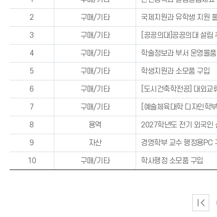
2
구매/기타
국제지원과 유학생 지원 물품
3
구매/기타
[공공의대]공공의대 설립 
4
구매/기타
학술정보과 부서 운영물품
5
구매/기타
학생지원과 소모품 구입
6
구매/기타
[도시건축학전공] 대외교류
7
구매/기타
[예술체육대학 디자인학부]
8
용역
2027학년도 전기 외국인
9
자산
경영학부 교수 행정용PC 
10
구매/기타
학사행정 소모품 구입