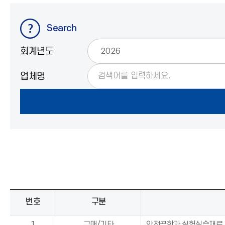
Search
회계년도
업체명
번호
구분
1
구매/기타
안전공학과 실험실습재료 