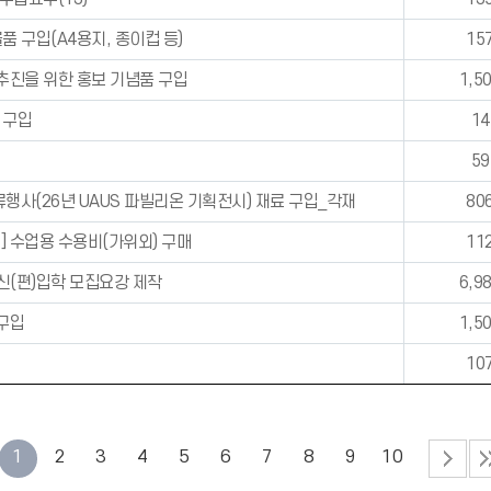
 구입(A4용지, 종이컵 등)
15
추진을 위한 홍보 기념품 구입
1,5
 구입
14
59
행사(26년 UAUS 파빌리온 기획전시) 재료 구입_각재
80
 수업용 수용비(가위외) 구매
11
 신(편)입학 모집요강 제작
6,9
구입
1,5
10
1
2
3
4
5
6
7
8
9
10