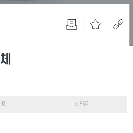
전체
전공
IBE전공