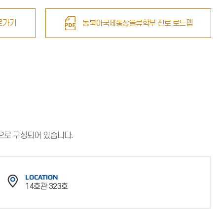
로가기
동북아국제통상물류학부 진로 로드맵
용)으로 구성되어 있습니다.
LOCATION
14호관 323호
위
치