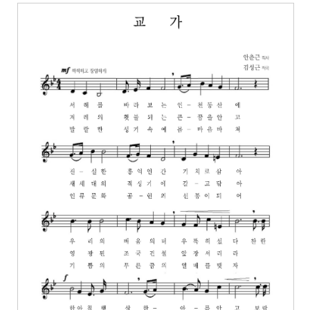
운
로
드
아
이
콘